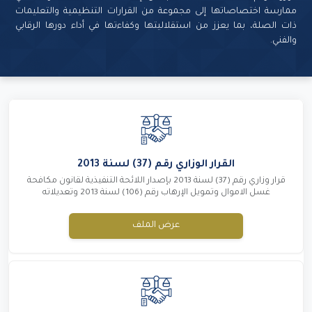
ممارسة اختصاصاتها إلى مجموعة من القرارات التنظيمية والتعليمات
ذات الصلة، بما يعزز من استقلاليتها وكفاءتها في أداء دورها الرقابي
والفني.
القرار الوزاري رقم (37) لسنة 2013
قرار وزاري رقم (37) لسنة 2013 بإصدار اللائحة التنفيذية لقانون مكافحة
غسل الاموال وتمويل الإرهاب رقم (106) لسنة 2013 وتعديلاته
عرض الملف